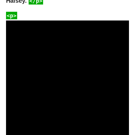
Halsey.
</p>
<p>