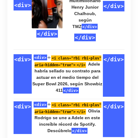
width="150"
</div>
multimillonario
<div>
</div>
Henry Junior
height="150"
Chalhoub,
según
src="https://www.musicmundial.c
TMZ
</div>
content/uploads/2026/06/Camila-
</div>
</div>
Cabello-
termina-
<div>
<i class="rbi rbi-plus"
<div>
</div>
con-el-
Adele
aria-hidden="true">
</i>
habría sellado su contrato para
heredero-
actuar en el medio tiempo del
multimillonario-
Super Bowl 2026, según Showbiz
411
</div>
Henry-
Junior-
<div>
<i class="rbi rbi-plus"
<div>
</div>
Olivia
aria-hidden="true">
</i>
Chalhoub-
Rodrigo se une a Adele en este
increíble récord de Spotify.
segun-
Descúbrelo
</div>
TMZ-