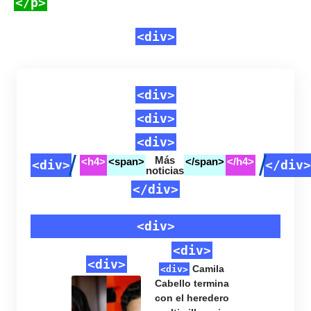
</p>
<div>
<div>
<div>
<div>
Más
<h4>
<span>
</span>
</h4>
<div>
</div>
noticias
</div>
<div>
<div>
<div>
Camila
<div>
Cabello termina
<div>
<img
con el heredero