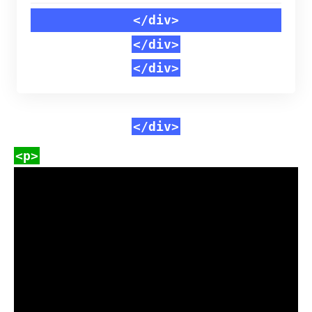
150x150.jpg"
</div>
class="featured-
</div>
img wp-
</div>
post-
image"
</div>
alt="Camila
<p>
Cabello
termina
con el
heredero
multimillonario
Henry
Junior