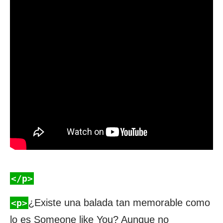
</p>
¿Existe una balada tan memorable como
<p>
lo es Someone like You? Aunque no