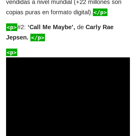
vendidas a nivel mundial (+22 millones son
copias puras en formato digital).
</p>
#2:
‘Call Me Maybe’,
de
Carly Rae
<p>
Jepsen.
</p>
<p>