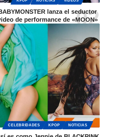
KPOP
NOTICIAS
VIDEOS
BABYMONSTER lanza el seductor
video de performance de «MOON»
CELEBRIDADES
KPOP
NOTICIAS
sí es como Jennie de BLACKPINK