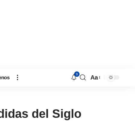
9
Aa
enos
idas del Siglo