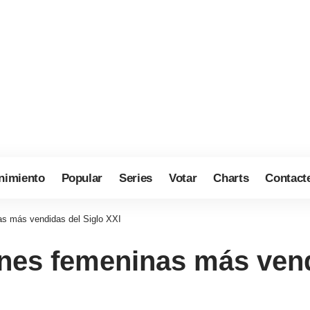
nimiento
Popular
Series
Votar
Charts
Contact
as más vendidas del Siglo XXI
ones femeninas más vend