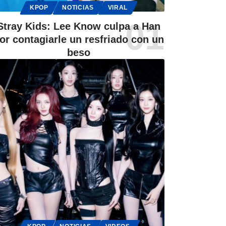
KPOP
NOTICIAS
VIRAL
Stray Kids: Lee Know culpa a Han
or contagiarle un resfriado con un
beso