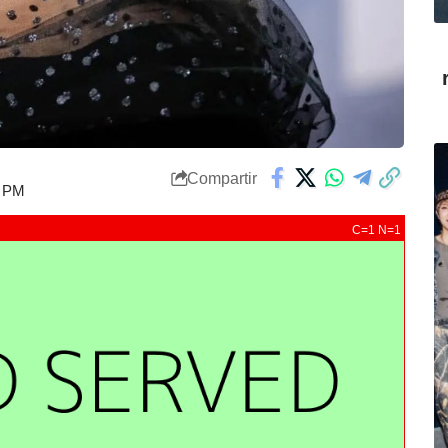
Compartir
6 PM
C=1 N=1