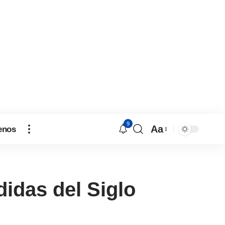
9
Aa
enos
idas del Siglo