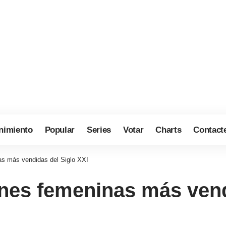
nimiento
Popular
Series
Votar
Charts
Contact
as más vendidas del Siglo XXI
ones femeninas más vend