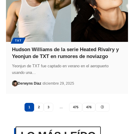
TXT
Hudson Williams de la serie Heated Rivalry y
Yeonjun de TXT en rumores de noviazgo
Yeonjun de TXT fue captado en verano en el aeropuerto
usando una…
Derwyns Diaz
diciembre 29, 2025
1
2
3
…
475
476