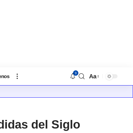
9
Aa
enos
idas del Siglo