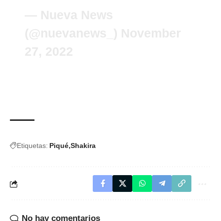
— Nueva News
(@nuevanews_)
November
27, 2022
Etiquetas:
Piqué
Shakira
No hay comentarios