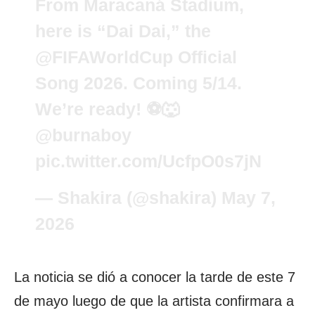
From Maracaná Stadium,
here is “Dai Dai,” the
@FIFAWorldCup
Official
Song 2026. Coming 5/14.
We’re ready! ⚽️🐺
@burnaboy
pic.twitter.com/UcfpO0s7jN
— Shakira (@shakira)
May 7,
2026
La noticia se dió a conocer la tarde de este 7
de mayo luego de que la artista confirmara a