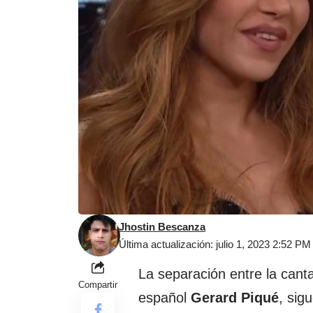
Jhostin Bescanza
Última actualización: julio 1, 2023 2:52 PM
La separación entre la can
Compartir
español
Gerard Piqué
, sig