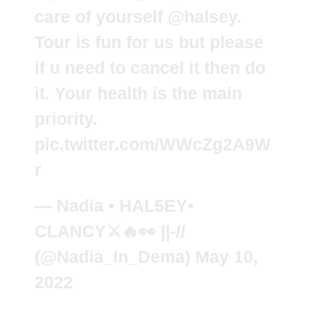
care of yourself
@halsey
.
Tour is fun for us but please
if u need to cancel it then do
it. Your health is the main
priority.
pic.twitter.com/WWcZg2A9W
r
— Nadia • HAL5EY•
CLANCY⚔🔥👀 ||-//
(@Nadia_In_Dema)
May 10,
2022