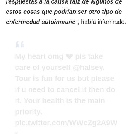
respuestas a la causa raíz de algunos de
estos cosas que podrían ser otro tipo de
enfermedad autoinmune
”, había informado.
My heart omg 💔 pls take
care of yourself
@halsey
.
Tour is fun for us but please
if u need to cancel it then do
it. Your health is the main
priority.
pic.twitter.com/WWcZg2A9W
r