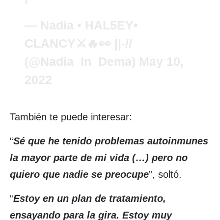
— Nadia • HAL5EY•
CLANCY⚔🔥👀 ||-//
(@Nadia_In_Dema)
May 10,
2022
También te puede interesar:
“
Sé que he tenido problemas autoinmunes
la mayor parte de mi vida (…) pero no
quiero que nadie se preocupe
”, soltó.
“
Estoy en un plan de tratamiento,
ensayando para la gira. Estoy muy