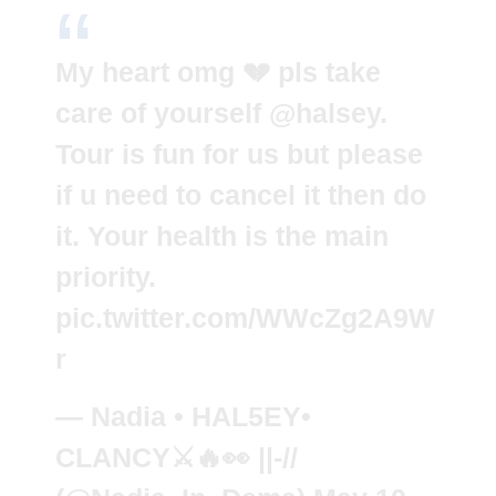
My heart omg 💔 pls take
care of yourself
@halsey
.
Tour is fun for us but please
if u need to cancel it then do
it. Your health is the main
priority.
pic.twitter.com/WWcZg2A9W
r
— Nadia • HAL5EY•
CLANCY⚔🔥👀 ||-//