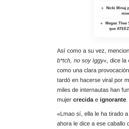
Nicki Minaj
mien
Megan Thee S
que ATEEZ 
Así como a su vez, mencion
b*tch, no soy Iggy
«, dice l
como una clara provocación
tardó en hacerse viral por 
miles de internautas han fu
mujer
crecida
e
ignorante
.
«Lmao sí, ella le ha tirado 
ahora le dice a ese caballo