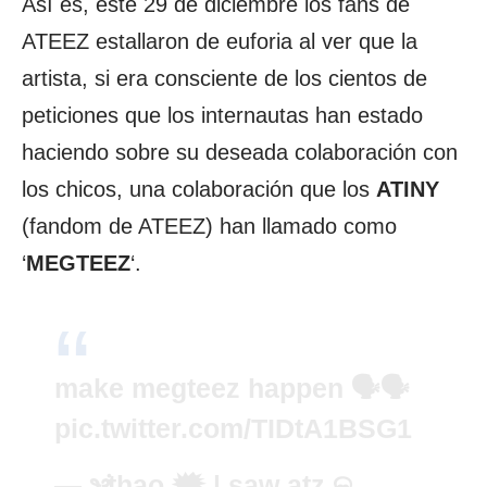
Así es, este 29 de diciembre los fans de
ATEEZ estallaron de euforia al ver que la
artista, si era consciente de los cientos de
peticiones que los internautas han estado
haciendo sobre su deseada colaboración con
los chicos, una colaboración que los
ATINY
(fandom de ATEEZ) han llamado como
‘
MEGTEEZ
‘.
make megteez happen 🗣️🗣️
pic.twitter.com/TIDtA1BSG1
— ‎ꫂ᭪݁ thao 🗯️ | saw atz ଳ