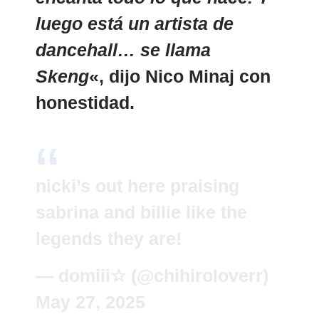
luego está un artista de
dancehall… se llama
Skeng
«, dijo Nico Minaj con
honestidad.
nicki’s out here praising
sabrina and billie like the
legends they are!
— domiii☆ (@chihiroloverr)
May 27, 2025