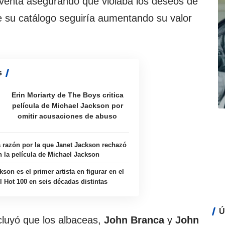
 venta asegurando que violaba los deseos de
ue su catálogo seguiría aumentando su valor
s
Erin Moriarty de The Boys critica
película de Michael Jackson por
omitir acusaciones de abuso
 razón por la que Janet Jackson rechazó
n la película de Michael Jackson
son es el primer artista en figurar en el
l Hot 100 en seis décadas distintas
Ú
ncluyó que los albaceas,
John Branca
y
John