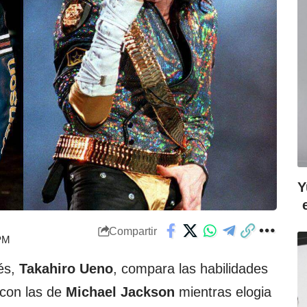
Y
Compartir
 PM
és,
Takahiro Ueno
, compara las habilidades
con las de
Michael Jackson
mientras elogia