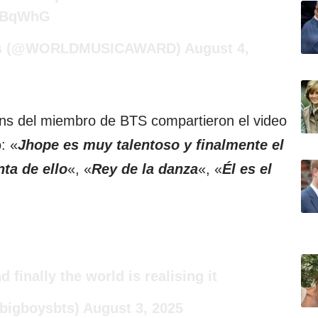
SgBqWhG
rds (@WORLDMUSICAWARD)
August 4,
fans del miembro de BTS compartieron el video
: «
Jhope es muy talentoso y finalmente el
ta de ello
«, «
Rey de la danza
«, «
Él es el
 finally the world is realising it
dbigboysbts)
August 3, 2025