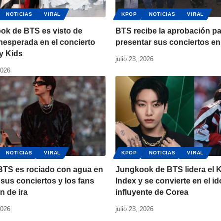
NOTICIAS
VIRAL
KPOP
NOTICIAS
VIRAL
ok de BTS es visto de
BTS recibe la aprobación p
nesperada en el concierto
presentar sus conciertos en
y Kids
julio 23, 2026
2026
NOTICIAS
VIRAL
KPOP
NOTICIAS
VIRAL
 BTS es rociado con agua en
Jungkook de BTS lidera el 
sus conciertos y los fans
Index y se convierte en el i
n de ira
influyente de Corea
2026
julio 23, 2026