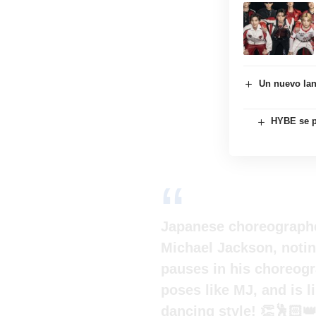
Un nuevo lan
HYBE se p
Japanese choreograph
Michael Jackson, noti
pauses in his choreog
poses like MJ, and is 
dancing style! 👏🕺🏻👑