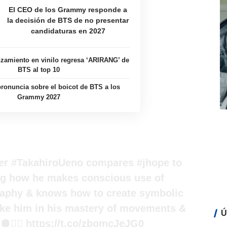
El CEO de los Grammy responde a
la decisión de BTS de no presentar
candidaturas en 2027
zamiento en vinilo regresa ‘ARIRANG’ de
BTS al top 10
ronuncia sobre el boicot de BTS a los
Grammy 2027
er
#TakahiroUeno
compares
#jhope
to
ng how he makes conscious use of
raphy & knows how to create symbolic
like him in his mastery of movements &
Ú
❤️‍🔥
https://t.co/zbomcJeJG0