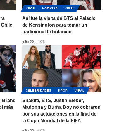
KPOP
NOTICIAS
VIRAL
ara
Así fue la visita de BTS al Palacio
 Chile
de Kensington para tomar un
tradicional té británico
julio 23, 2026
CELEBRIDADES
KPOP
VIRAL
K-Brand
Shakira, BTS, Justin Bieber,
dol más
Madonna y Burna Boy no cobraron
por sus actuaciones en la final de
la Copa Mundial de la FIFA
julio 22, 2026