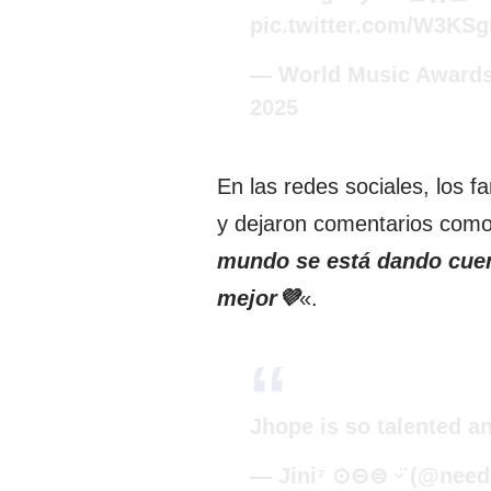
pic.twitter.com/W3K
— World Music Awa
2025
En las redes sociales, los 
y dejaron comentarios como
mundo se está dando cuen
mejor💜
«.
Jhope is so talented and
— Jini⁷ ⊙⊝⊜ ᵕ̈ (@nee