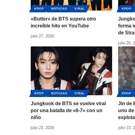
KPOP
NOTICIAS
VIRAL
KPOP
«Butter» de BTS supera otro
Jungko
increíble hito en YouTube
forma i
de Stra
julio 27, 2026
julio 26, 
KPOP
NOTICIAS
VIRAL
KPOP
Jungkook de BTS se vuelve viral
Jin de
por una batalla de «6-7» con un
uno de 
niño
explota
julio 23, 2026
julio 23, 