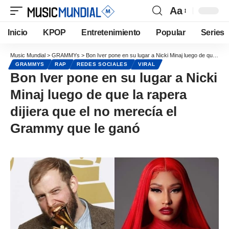
Aa
Inicio
KPOP
Entretenimiento
Popular
Series
Music Mundial
>
GRAMMYs
>
Bon Iver pone en su lugar a Nicki Minaj luego de que la rapera dijiera que el no merecía el Grammy que le ganó
GRAMMYS
RAP
REDES SOCIALES
VIRAL
Bon Iver pone en su lugar a Nicki
Minaj luego de que la rapera
dijiera que el no merecía el
Grammy que le ganó