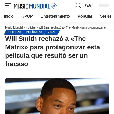
Aa
Inicio
KPOP
Entretenimiento
Popular
Series
Music Mundial
>
Noticias
>
Will Smith rechazó a «The Matrix» para protagonizar esta película que resultó ser un fracaso
NOTICIAS
PELÍCULAS
VIRAL
Will Smith rechazó a «The
Matrix» para protagonizar esta
película que resultó ser un
fracaso