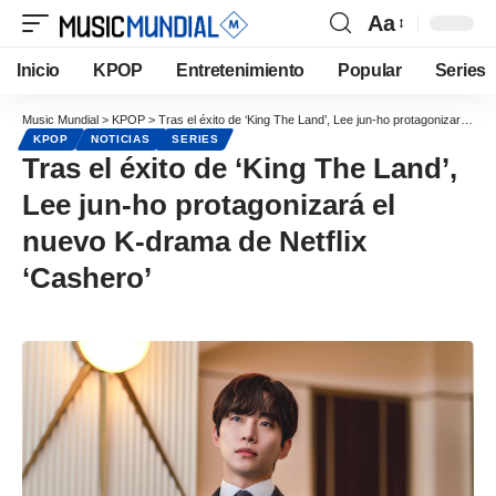
Aa
Inicio
KPOP
Entretenimiento
Popular
Series
Music Mundial
>
KPOP
>
Tras el éxito de ‘King The Land’, Lee jun-ho protagonizará el nuevo K-drama de Netflix ‘Cashero’
KPOP
NOTICIAS
SERIES
Tras el éxito de ‘King The Land’,
Lee jun-ho protagonizará el
nuevo K-drama de Netflix
‘Cashero’