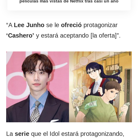
películas más vistas de Netflix tras casi un año
“A
Lee Junho
se le
ofreció
protagonizar
‘Cashero’
y estará aceptando [la oferta]”.
La
serie
que el Idol estará protagonizando,