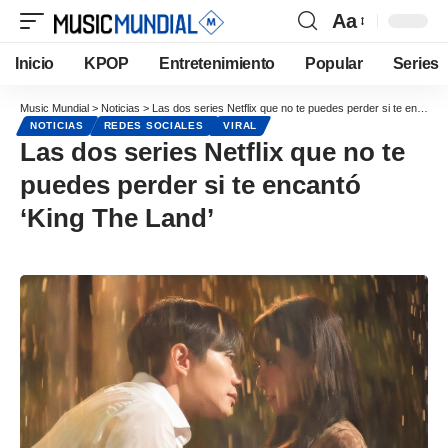
Aa
Inicio
KPOP
Entretenimiento
Popular
Series
Music Mundial
>
Noticias
>
Las dos series Netflix que no te puedes perder si te encantó ‘King The Land’
NOTICIAS
REDES SOCIALES
VIRAL
Las dos series Netflix que no te
puedes perder si te encantó
‘King The Land’