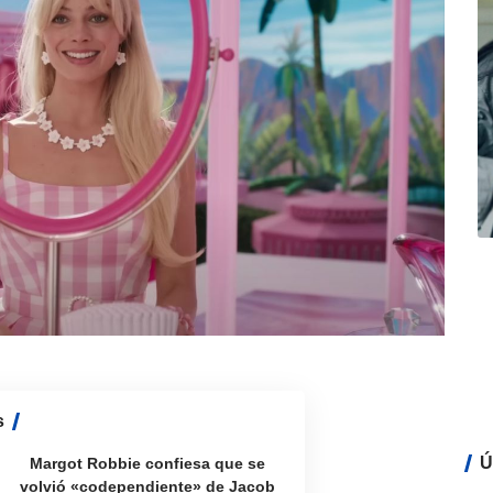
s
Ú
Margot Robbie confiesa que se
volvió «codependiente» de Jacob