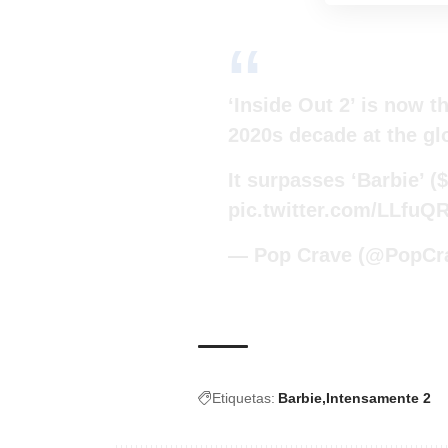
‘Inside Out 2’ is now t
2020s decade at the glo
It surpasses ‘Barbie’ ($
pic.twitter.com/LLfu
— Pop Crave (@PopCr
Etiquetas:
Barbie
Intensamente 2