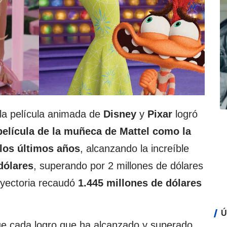
la película animada de
Disney
y
Pixar
logró
 película de la muñeca de Mattel como la
 los últimos años
, alcanzando la increíble
dólares
, superando por 2 millones de dólares
rayectoria recaudó
1.445 millones de dólares
Ú
e cada logro que ha alcanzado y superado