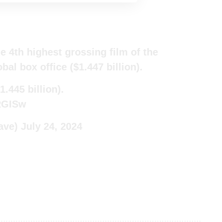
he 4th highest grossing film of the
bal box office ($1.447 billion).
1.445 billion).
QRGISw
ave)
July 24, 2024