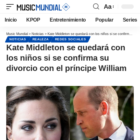
Aa
Inicio
KPOP
Entretenimiento
Popular
Series
Music Mundial
>
Noticias
>
Kate Middleton se quedará con los niños si se confirma su divorcio con el príncipe William
NOTICIAS
REALEZA
REDES SOCIALES
Kate Middleton se quedará con
los niños si se confirma su
divorcio con el príncipe William