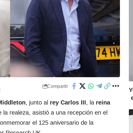
Compartir
Y
M
Middleton
, junto al
rey Carlos III
, la
reina
la realeza, asistió a una recepción en el
conmemorar el 125 aniversario de la
er Research UK.