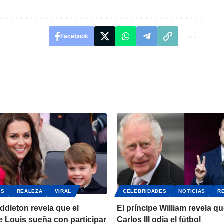
Facebook
AS
REALEZA
VIRAL
CELEBRIDADES
NOTICIAS
R
ddleton revela que el
El príncipe William revela qu
e Louis sueña con participar
Carlos III odia el fútbol