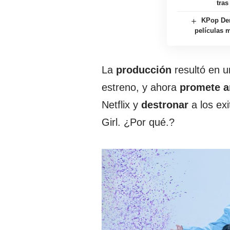
tras
KPop Dem
películas m
La
producción
resultó en u
estreno, y ahora
promete a
Netflix y
destronar
a los ex
Girl. ¿Por qué.?