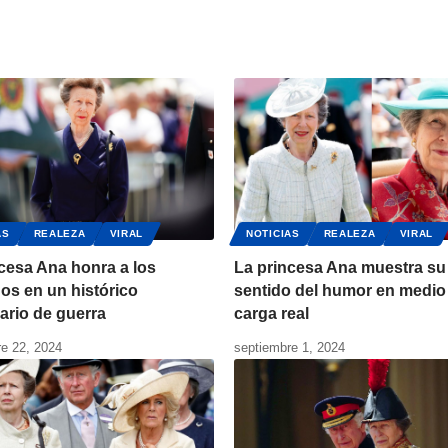
AS
REALEZA
VIRAL
NOTICIAS
REALEZA
VIRAL
cesa Ana honra a los
La princesa Ana muestra su
os en un histórico
sentido del humor en medio 
ario de guerra
carga real
e 22, 2024
septiembre 1, 2024