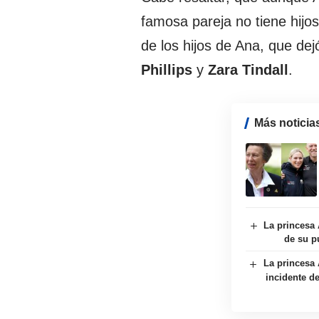
famosa pareja no tiene hijos
de los hijos de Ana, que dej
Phillips
y
Zara Tindall
.
Más noticia
La princesa 
de su p
La princesa 
incidente d