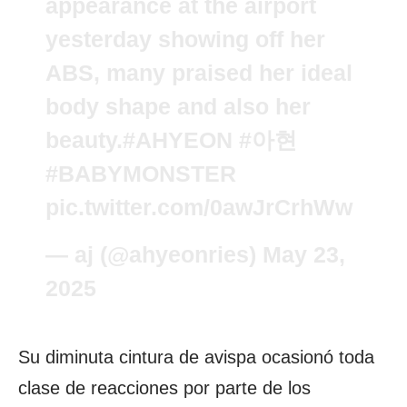
appearance at the airport
yesterday showing off her
ABS, many praised her ideal
body shape and also her
beauty.
#AHYEON
#아현
#BABYMONSTER
pic.twitter.com/0awJrCrhWw
— aj (@ahyeonries)
May 23,
2025
Su diminuta cintura de avispa ocasionó toda
clase de reacciones por parte de los