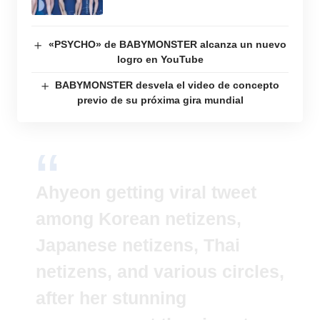
«PSYCHO» de BABYMONSTER alcanza un nuevo
logro en YouTube
BABYMONSTER desvela el video de concepto
previo de su próxima gira mundial
Ahyeon getting viral tweet
among Korean netizens,
Japanese netizens, Thai
netizens, and various circles,
after her stunning