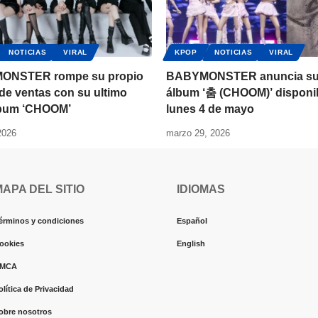
NOTICIAS
VIRAL
KPOP
NOTICIAS
VIRAL
ONSTER rompe su propio
BABYMONSTER anuncia su
de ventas con su ultimo
álbum ‘춤 (CHOOM)’ disponib
lbum ‘CHOOM’
lunes 4 de mayo
2026
marzo 29, 2026
MAPA DEL SITIO
IDIOMAS
érminos y condiciones
Español
ookies
English
MCA
olítica de Privacidad
obre nosotros