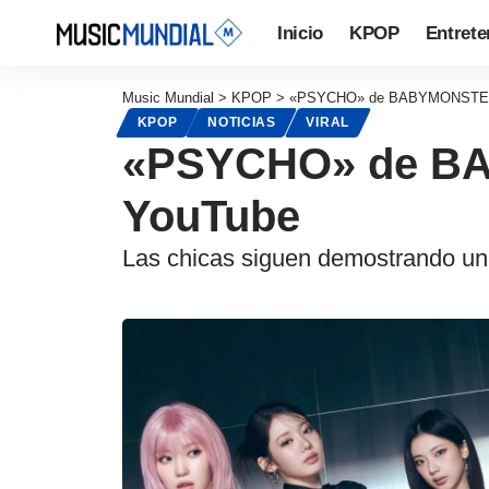
Inicio
KPOP
Entrete
Music Mundial
>
KPOP
>
«PSYCHO» de BABYMONSTER a
KPOP
NOTICIAS
VIRAL
«PSYCHO» de BA
YouTube
Las chicas siguen demostrando un r