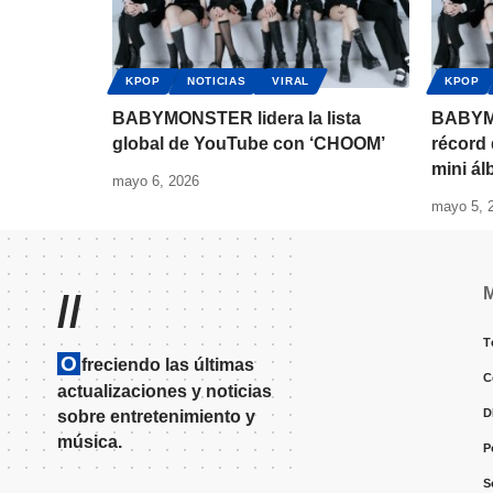
KPOP
NOTICIAS
VIRAL
KPOP
BABYMONSTER lidera la lista
BABYM
global de YouTube con ‘CHOOM’
récord 
mini á
mayo 6, 2026
mayo 5, 
//
T
O
freciendo las últimas
C
actualizaciones y noticias
D
sobre entretenimiento y
música.
P
S