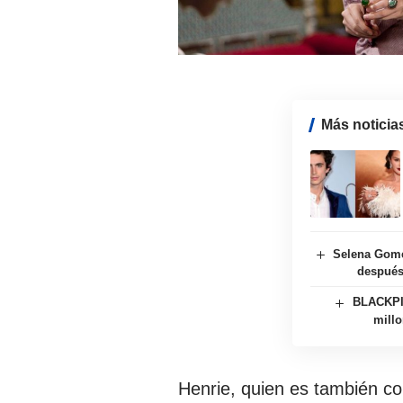
Más noticia
Selena Gome
después
BLACKPIN
millo
Henrie, quien es también co