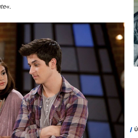
ute
«.
Ú