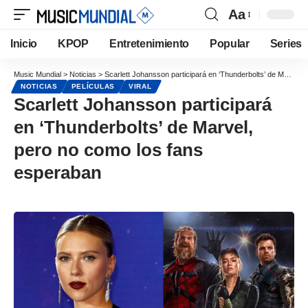
Aa
Inicio
KPOP
Entretenimiento
Popular
Series
Music Mundial
>
Noticias
>
Scarlett Johansson participará en ‘Thunderbolts’ de Marvel, pero no como los fans esperaban
NOTICIAS
PELÍCULAS
VIRAL
Scarlett Johansson participará
en ‘Thunderbolts’ de Marvel,
pero no como los fans
esperaban