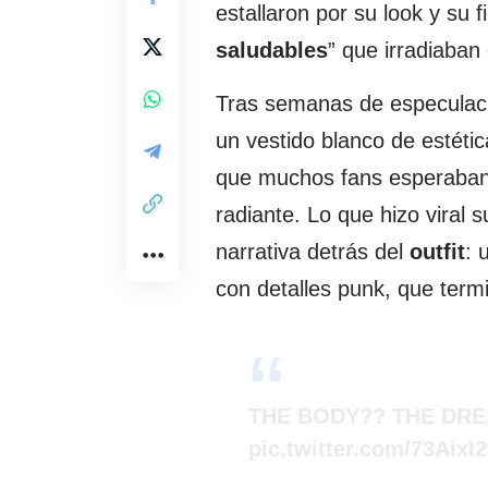
estallaron por su look y su 
saludables
” que irradiaban 
Tras semanas de especulacio
un vestido blanco de estétic
que muchos fans esperaban
radiante. Lo que hizo viral s
narrativa detrás del
outfit
: 
con detalles punk, que termi
THE BODY?? THE DRE
pic.twitter.com/73AixI