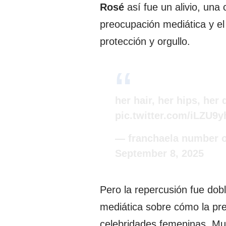
Rosé
así fue un alivio, una
preocupación mediática y e
protección y orgullo.
her hair, her hips, her 
pic.twitter.com/iLZU9
— franchaela number o
September 8, 2025
Pero la repercusión fue dob
mediática sobre cómo la pren
celebridades femeninas. Mu