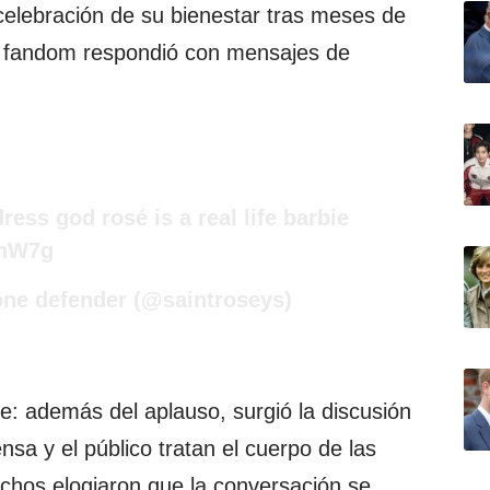
 celebración de su bienestar tras meses de
l fandom respondió con mensajes de
dress god rosé is a real life barbie
yhW7g
ne defender (@saintroseys)
le: además del aplauso, surgió la discusión
sa y el público tratan el cuerpo de las
chos elogiaron que la conversación se