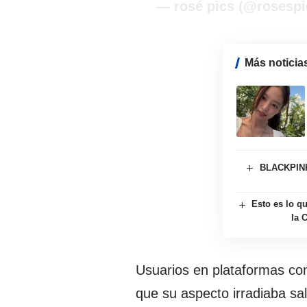
— rosé pics (@rosesp
Más noticia
BLACKPINK 
Esto es lo q
la 
Usuarios en plataformas co
que su aspecto irradiaba sa