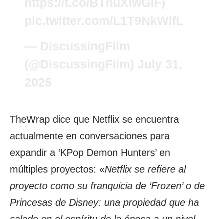
https://t.co/BThuXiwGlF
)
pic.twitter.com/L1T9NkWlfL
— DiscussingFilm
(@DiscussingFilm)
July 31,
2025
TheWrap dice que Netflix se encuentra
actualmente en conversaciones para
expandir a ‘KPop Demon Hunters’ en
múltiples proyectos: «
Netflix se refiere al
proyecto como su franquicia de ‘Frozen’ o de
Princesas de Disney: una propiedad que ha
calado en el espíritu de la época a un nivel