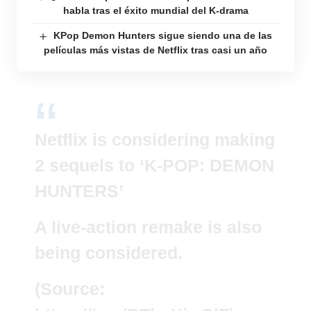
habla tras el éxito mundial del K-drama
KPop Demon Hunters sigue siendo una de las
películas más vistas de Netflix tras casi un año
Netflix is considering making
2 sequels to ‘K-POP: DEMON
HUNTERS’
A live-action remake is also
being considered.
(Source: