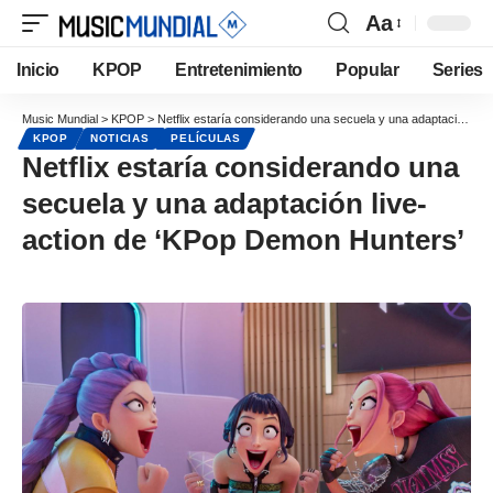
Aa
Inicio
KPOP
Entretenimiento
Popular
Series
Music Mundial
>
KPOP
>
Netflix estaría considerando una secuela y una adaptación live-action de ‘KPop Demon Hunters’
KPOP
NOTICIAS
PELÍCULAS
Netflix estaría considerando una
secuela y una adaptación live-
action de ‘KPop Demon Hunters’