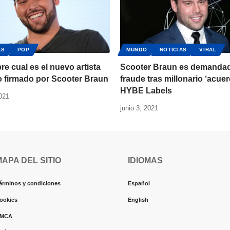
AS
POP
MUNDO
NOTICIAS
VIRAL
e cual es el nuevo artista
Scooter Braun es demanda
o firmado por Scooter Braun
fraude tras millonario ‘acue
HYBE Labels
2021
junio 3, 2021
MAPA DEL SITIO
IDIOMAS
érminos y condiciones
Español
ookies
English
MCA