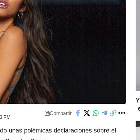
Y
Compartir
:13 PM
jado unas polémicas declaraciones sobre el