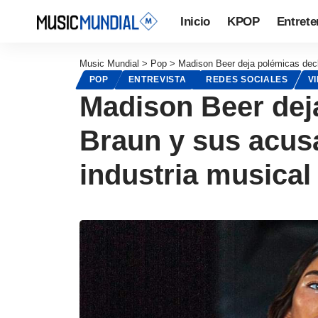
Inicio
KPOP
Entrete
Music Mundial
>
Pop
>
Madison Beer deja polémicas decl
POP
ENTREVISTA
REDES SOCIALES
V
Madison Beer dej
Braun y sus acusa
industria musical