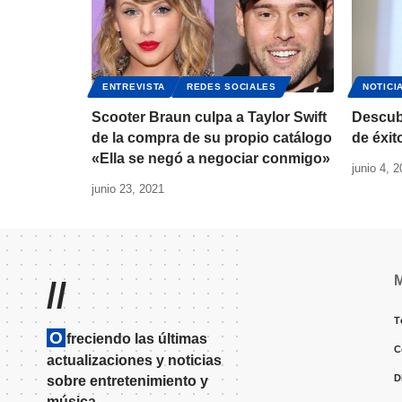
ENTREVISTA
REDES SOCIALES
NOTICI
Scooter Braun culpa a Taylor Swift
Descubr
de la compra de su propio catálogo
de éxit
«Ella se negó a negociar conmigo»
junio 4, 
junio 23, 2021
//
T
O
freciendo las últimas
C
actualizaciones y noticias
D
sobre entretenimiento y
música.