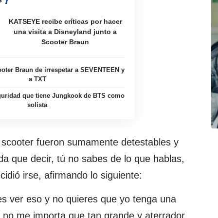
KATSEYE recibe críticas por hacer
una visita a Disneyland junto a
Scooter Braun
oter Braun de irrespetar a SEVENTEEN y
a TXT
guridad que tiene Jungkook de BTS como
solista
 scooter fueron sumamente detestables y
da que decir, tú no sabes de lo que hablas,
idió irse, afirmando lo siguiente:
des ver eso y no quieres que yo tenga una
 no me importa que tan grande y aterrador