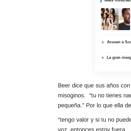
Acusan a Sco
La gran inse
Beer dice que sus años con
misoginos. “tu no tienes na
pequeña.” Por lo que ella dec
“tengo valor y si tu no pue
voz, entonces estoy fuera…