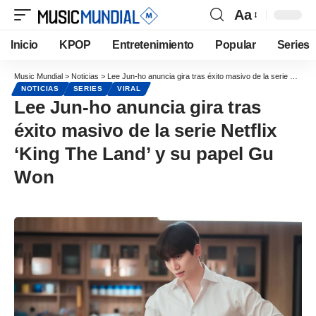
Aa
Inicio
KPOP
Entretenimiento
Popular
Series
Music Mundial
>
Noticias
>
Lee Jun-ho anuncia gira tras éxito masivo de la serie Netflix ‘King The Land’ y su papel Gu Won
NOTICIAS
SERIES
VIRAL
Lee Jun-ho anuncia gira tras
éxito masivo de la serie Netflix
‘King The Land’ y su papel Gu
Won