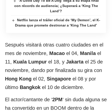
‘A Good Day To Be A Dog’ llega a su etapa final
con récords de audiencia; ¿Superará a ‘King The
Land’?
Netflix lanza el tráiler oficial de ‘My Demon’, el K-
Drama que promete destronar a ‘King The Land’
Sespués visitará otras cuatro ciudades en el
mes de noviembre,
Macao
el 04,
Manila
el
11,
Kuala Lumpur
el 18, y
Jakarta
el 25 de
noviembre, dando por finalizada su gira con
Hong Kong
el 02,
Singapore
el 08 y por
último
Bangkok
el 10 de diciembre.
El actor/cantante de ‘
2PM
‘ sin duda alguna se
ha convertido en un BOOM dentro de la