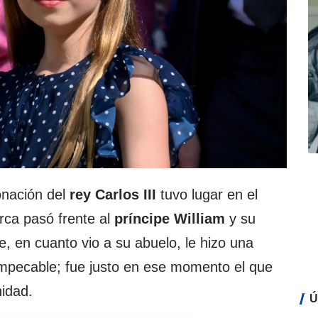
onación del
rey Carlos III
tuvo lugar en el
arca pasó frente al
príncipe
William
y su
te, en cuanto vio a su abuelo, le hizo una
impecable; fue justo en ese momento el que
idad.
Ú