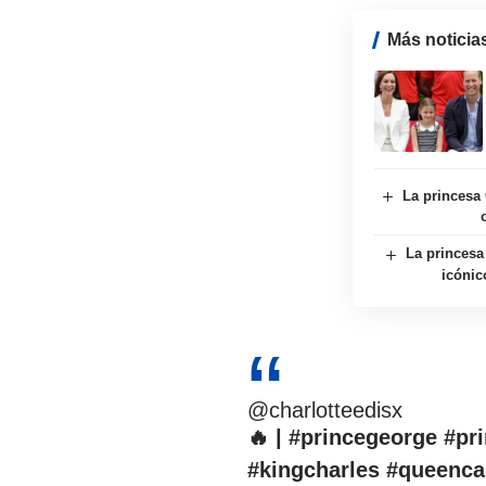
Más noticia
La princesa 
La princesa
icónic
@charlotteedisx
🔥 |
#princegeorge
#pr
#kingcharles
#queenca