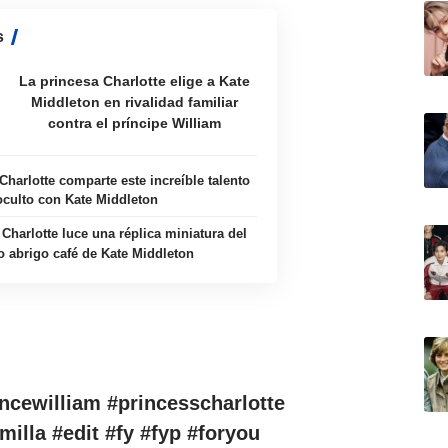
s
La princesa Charlotte elige a Kate
Middleton en rivalidad familiar
contra el príncipe William
Charlotte comparte este increíble talento
oculto con Kate Middleton
 Charlotte luce una réplica miniatura del
o abrigo café de Kate Middleton
incewilliam
#princesscharlotte
milla
#edit
#fy
#fyp
#foryou