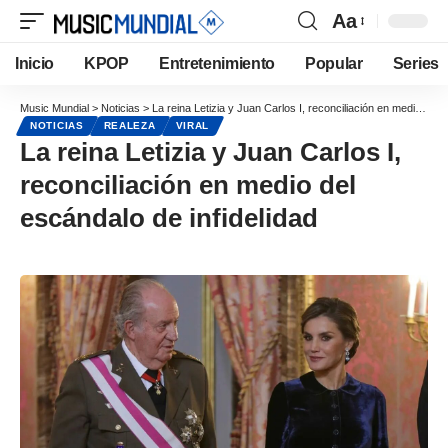
Aa
Inicio
KPOP
Entretenimiento
Popular
Series
Music Mundial
>
Noticias
>
La reina Letizia y Juan Carlos I, reconciliación en medio del escándalo de infidelidad
NOTICIAS
REALEZA
VIRAL
La reina Letizia y Juan Carlos I,
reconciliación en medio del
escándalo de infidelidad