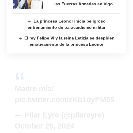
las Fuerzas Armadas en Vigo
La princesa Leonor inicia peligroso
entrenamiento de paracaidismo militar
El rey Felipe VI y la reina Letizia se despiden
emotivamente de la princesa Leonor
Madre mía!
pic.twitter.com/zKb1dyPM05
— Pilar Eyre (@pilareyre)
October 25, 2024