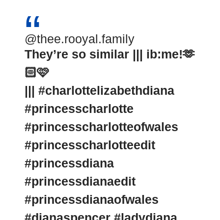
@thee.rooyal.family
They’re so similar ||| ib:me!🫶
🏻🩷
|||
#charlottelizabethdiana
#princesscharlotte
#princesscharlotteofwales
#princesscharlotteedit
#princessdiana
#princessdianaedit
#princessdianaofwales
#dianaspencer
#ladydiana