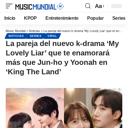
Aa
Inicio
KPOP
Entretenimiento
Popular
Series
Music Mundial
>
Noticias
>
La pareja del nuevo k-drama ‘My Lovely Liar’ que te enamorará más que Jun-ho y Yoonah en ‘King The Land’
NOTICIAS
SERIES
VIRAL
La pareja del nuevo k-drama ‘My
Lovely Liar’ que te enamorará
más que Jun-ho y Yoonah en
‘King The Land’