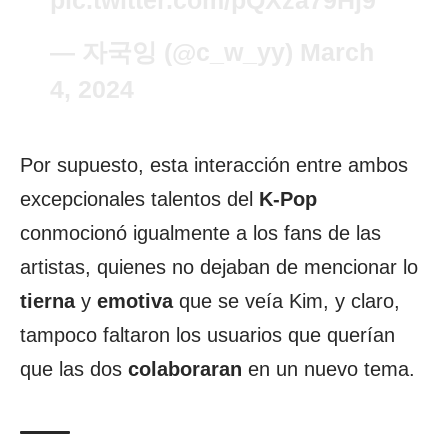
pic.twitter.com/pQXza79Hj9
— 자국잉 (@c_w_yy)
March
4, 2024
Por supuesto, esta interacción entre ambos
excepcionales talentos del
K-Pop
conmocionó igualmente a los fans de las
artistas, quienes no dejaban de mencionar lo
tierna
y
emotiva
que se veía Kim, y claro,
tampoco faltaron los usuarios que querían
que las dos
colaboraran
en un nuevo tema.