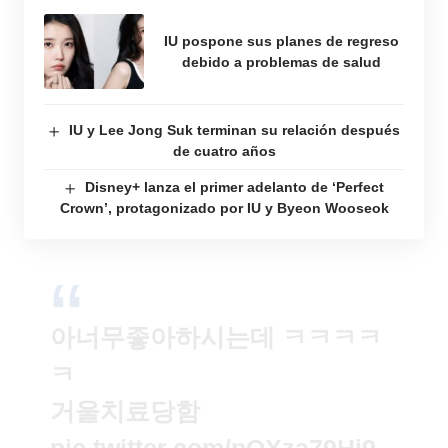
IU pospone sus planes de regreso
debido a problemas de salud
IU y Lee Jong Suk terminan su relación después
de cuatro años
Disney+ lanza el primer adelanto de ‘Perfect
Crown’, protagonizado por IU y Byeon Wooseok
아너무좋아하시는데 ㅋㅋㅋㅋ
ㅋ
거울치료당함