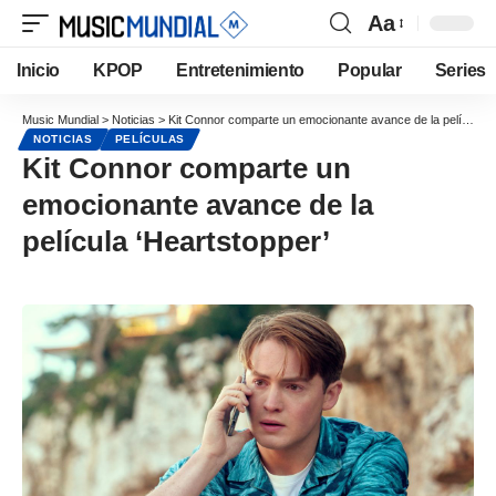
Aa
Inicio
KPOP
Entretenimiento
Popular
Series
Music Mundial
>
Noticias
>
Kit Connor comparte un emocionante avance de la película ‘Heartstopper’
NOTICIAS
PELÍCULAS
Kit Connor comparte un
emocionante avance de la
película ‘Heartstopper’