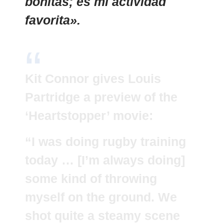
bonitas; es mi actividad
favorita».
Kit Connor gives Louis
Partridge a preview of the
‘Heartstopper’ movie:
“I was doing rugby training
today … [I’m always doing]
some kind of throwing
myself on the ground. We
shot quite a steamy scene