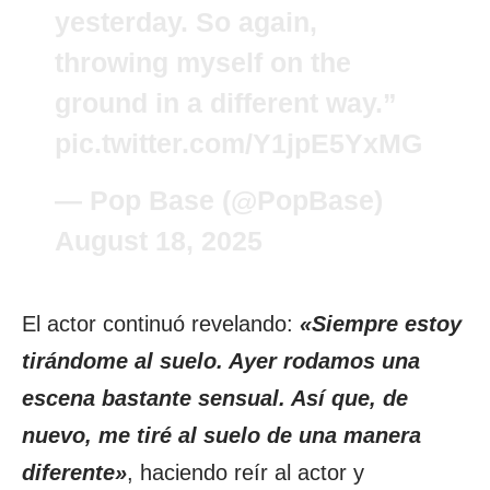
yesterday. So again,
throwing myself on the
ground in a different way.”
pic.twitter.com/Y1jpE5YxMG
— Pop Base (@PopBase)
August 18, 2025
El actor continuó revelando:
«Siempre estoy
tirándome al suelo. Ayer rodamos una
escena bastante sensual. Así que, de
nuevo, me tiré al suelo de una manera
diferente»
, haciendo reír al actor y