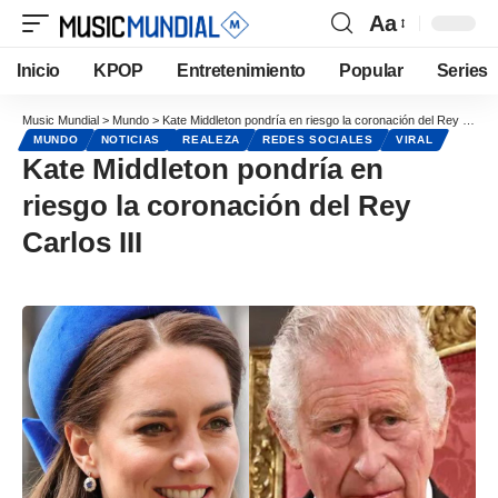
Aa
Inicio
KPOP
Entretenimiento
Popular
Series
Music Mundial
>
Mundo
>
Kate Middleton pondría en riesgo la coronación del Rey Carlos III
MUNDO
NOTICIAS
REALEZA
REDES SOCIALES
VIRAL
Kate Middleton pondría en
riesgo la coronación del Rey
Carlos III