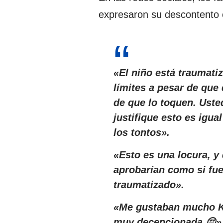
expresaron su descontento c
«El niño está traumati
límites a pesar de que
de que lo toquen. Uste
justifique esto es igu
los tontos».
«Esto es una locura, y
aprobarían como si fu
traumatizado».
«Me gustaban mucho Ka
muy decepcionada.😔»