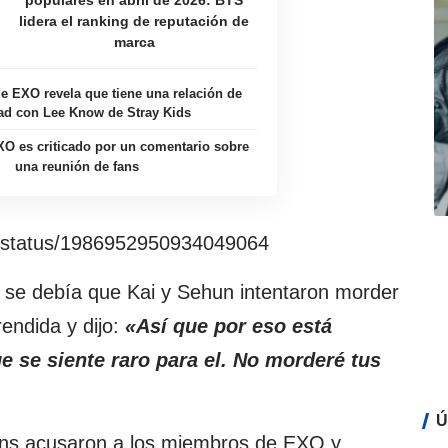
populares en abril de 2026: BTS
lidera el ranking de reputación de
marca
e EXO revela que tiene una relación de
ad con Lee Know de Stray Kids
O es criticado por un comentario sobre
una reunión de fans
4/status/1986952950934049064
o se debía que Kai y Sehun intentaron morder
endida y dijo:
«Así que por eso está
e se siente raro para el. No morderé tus
Ú
fans acusaron a los miembros de EXO y