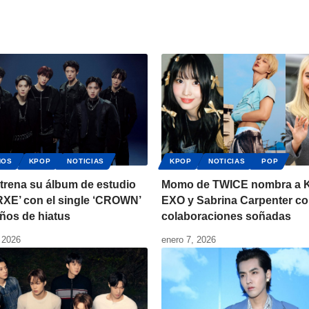
NOS
KPOP
NOTICIAS
KPOP
NOTICIAS
POP
trena su álbum de estudio
Momo de TWICE nombra a K
XE’ con el single ‘CROWN’
EXO y Sabrina Carpenter c
años de hiatus
colaboraciones soñadas
 2026
enero 7, 2026