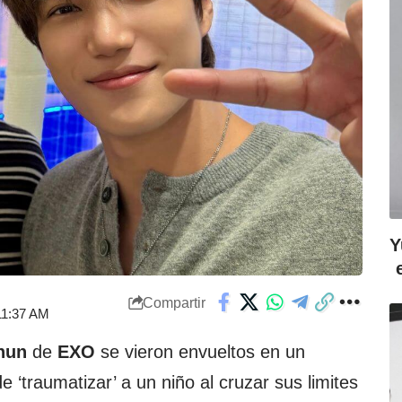
Y
Compartir
 11:37 AM
hun
de
EXO
se vieron envueltos en un
 ‘traumatizar’ a un niño al cruzar sus limites