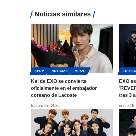
Noticias similares
KPOP
NOTICIAS
VIRAL
ESTRE
Kai de EXO se convierte
EXO es
oficialmente en el embajador
‘REVER
coreano de Lacoste
tras 3 
febrero 27, 2026
enero 19,