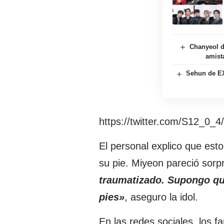
Chanyeol d
amist
Sehun de EX
https://twitter.com/S12_0_
El personal explico que est
su pie. Miyeon pareció sorpr
traumatizado
. Supongo qu
pies»
, aseguro la idol.
En las redes sociales, los 