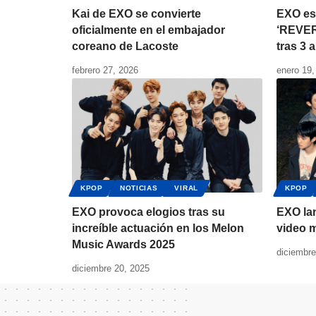
Kai de EXO se convierte
EXO es
oficialmente en el embajador
‘REVER
coreano de Lacoste
tras 3 
febrero 27, 2026
enero 19,
KPOP
NOTICIAS
VIRAL
KPOP
EXO provoca elogios tras su
EXO lan
increíble actuación en los Melon
video 
Music Awards 2025
diciembre
diciembre 20, 2025