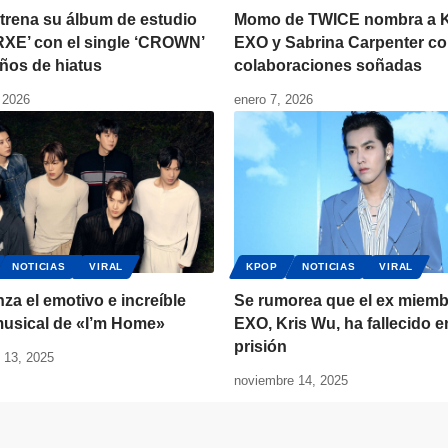
trena su álbum de estudio
Momo de TWICE nombra a K
XE’ con el single ‘CROWN’
EXO y Sabrina Carpenter c
años de hiatus
colaboraciones soñadas
 2026
enero 7, 2026
NOTICIAS
VIRAL
KPOP
NOTICIAS
VIRAL
za el emotivo e increíble
Se rumorea que el ex miemb
musical de «I’m Home»
EXO, Kris Wu, ha fallecido e
prisión
 13, 2025
noviembre 14, 2025