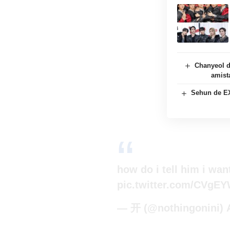
Chanyeol d
amist
Sehun de EX
how do i tell him i wan
pic.twitter.com/CVg
— 开 (@nothingonini)