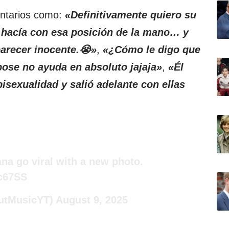
entarios como:
«Definitivamente quiero su
e hacía con esa posición de la mano… y
parecer inocente.😭»
,
«¿Cómo le digo que
pose no ayuda en absoluto jajaja»
,
«Él
isexualidad y salió adelante con ellas
na go viral with a new photo.
Qc67SS
utMusicYT)
August 9, 2025