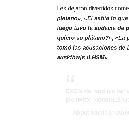
Les dejaron divertidos com
plátano»
,
«Él sabía lo qu
luego tuvo la audacia de 
quiero su plátano?»
,
«La 
tomó las acusaciones de b
auskfhwjs ILHSM»
.
EXO's Kai and his bana
pic.twitter.com/DL2b
— About Music (@Abo