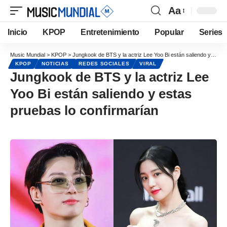
Aa
Inicio
KPOP
Entretenimiento
Popular
Series
Music Mundial
>
KPOP
>
Jungkook de BTS y la actriz Lee Yoo Bi están saliendo y estas pruebas lo confirmarían
KPOP
NOTICIAS
REDES SOCIALES
VIRAL
Jungkook de BTS y la actriz Lee
Yoo Bi están saliendo y estas
pruebas lo confirmarían