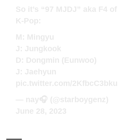
So it’s “97 MJDJ” aka F4 of
K-Pop:
M: Mingyu
J: Jungkook
D: Dongmin (Eunwoo)
J: Jaehyun
pic.twitter.com/2KfbcC3bku
— nay🎧 (@starboygenz)
June 28, 2023