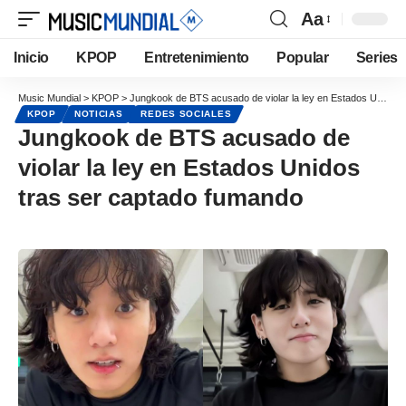
Aa
Inicio
KPOP
Entretenimiento
Popular
Series
Music Mundial
>
KPOP
>
Jungkook de BTS acusado de violar la ley en Estados Unidos tras ser captado fumando
KPOP
NOTICIAS
REDES SOCIALES
Jungkook de BTS acusado de
violar la ley en Estados Unidos
tras ser captado fumando