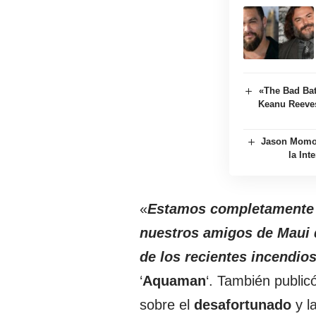
«The Bad Bat
Keanu Reeve
Jason Momoa
la Int
«
Estamos completamente 
nuestros amigos de Maui q
de los recientes incendios
‘
Aquaman
‘. También public
sobre el
desafortunado
y l