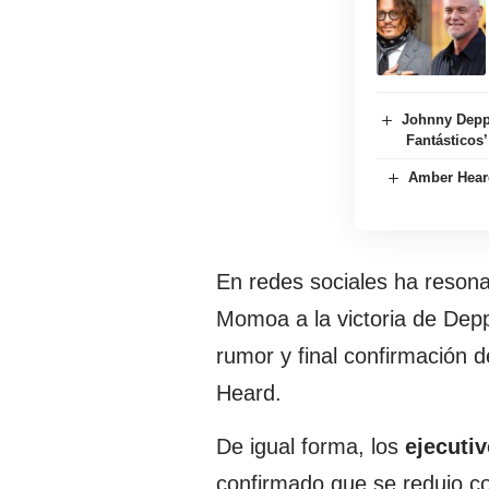
Johnny Depp 
Fantásticos’
Amber Heard
En redes sociales ha reson
Momoa a la victoria de Dep
rumor y final confirmación 
Heard.
De igual forma, los
ejecuti
confirmado que se redujo c