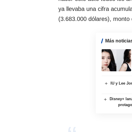
ya llevaba una cifra acumu
(3.683.000 dólares), monto
Más noticia
IU y Lee Jo
Disney+ lanz
protag